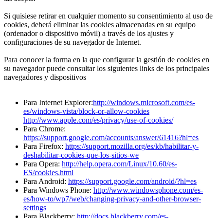
Si quisiese retirar en cualquier momento su consentimiento al uso de
cookies, deberá eliminar las cookies almacenadas en su equipo
(ordenador o dispositivo móvil) a través de los ajustes y
configuraciones de su navegador de Internet.
Para conocer la forma en la que configurar la gestión de cookies en
su navegador puede consultar los siguientes links de los principales
navegadores y dispositivos
Para Internet Explorer:
http://windows.microsoft.com/es-
es/windows-vista/block-or-allow-cookies
http://www.apple.com/es/privacy/use-of-cookies/
Para Chrome:
https://support.google.com/accounts/answer/61416?hl=es
Para Firefox:
https://support.mozilla.org/es/kb/habilitar-y-
deshabilitar-cookies-que-los-sitios-we
Para Opera:
http://help.opera.com/Linux/10.60/es-
ES/cookies.html
Para Android:
https://support.google.com/android/?hl=es
Para Windows Phone:
http://www.windowsphone.com/es-
es/how-to/wp7/web/changing-privacy-and-other-browser-
settings
Para Blackberry:
http://docs.blackberry.com/es-