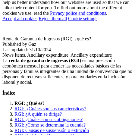
help us better understand how our websites are used so that we can
tailor their content for you. To find out more about the different
cookies we use, read the
Privacy police and conditions
.
Accept all cookies
Reject them all
Cookie settings
Renta de Garantía de Ingresos (RGI), ¿qué es?
Published by Gaz
Last updated: 31/10/2024
News
Items, Ancillary expenditure, Ancillary expenditure
La
renta de garantía de ingresos (RGI)
es una prestación
económica mensual para atender las necesidades básicas de las
personas y familias integrantes de una unidad de convivencia que no
disponen de recursos suficientes, y para ayudarles en la inclusión
laboral y social.
Índice
RGI: ¿Qué es?
RGI:, ¿Cuáles son sus características?
RGI: ¿A quién se dirige?
RGI: ¿Cuáles son sus obligaciones?
RGI: ¿Cómo se determina la cuantía?
RGI: Causas de suspensión o extinción